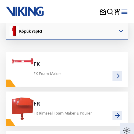
Skip
to
Köpük Yapıcı
content
FK
FK Foam Maker
FR
FR Rimseal Foam Maker & Pourer