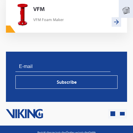
VFM
VFM Foam Maker
PVProtect: Innovative fire protection for roofs with
photovoltaic systems
Subscribe
Learn more
Baskı
Kullanım koşulları
Şartlar ve koşullar
Gizlilik