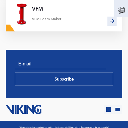
VFM
VFM Foam Maker
PVProtect: Innovative fire protection for roofs with
photovoltaic systems
Subscribe
Learn more
Warunki używania
Warunki użytkowania
Warunki użytkowania
Prywatność