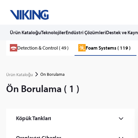
Ürün Kataloğu
Teknolojiler
Endüstri Çözümleri
Destek ve Kayn
Skip
Detection & Control ( 49 )
Foam Systems ( 119 )
to
content
Ön Borulama
Ürün Kataloğu
Ön Borulama ( 1 )
Köpük Tankları
Atmosferik Köpük Depolama Tankı (1)
Oranlayıcı Cihazlar