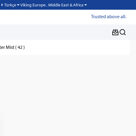
Viking Europe , Middle East & Africa
Türkçe
Trusted above all.
er Mist ( 42 )