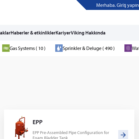
Merhaba. Giriş yapın
aklar
Haberler & etkinlikler
Kariyer
Viking Hakkında
Gas Systems ( 10 )
Sprinkler & Deluge ( 490 )
Wat
EPP
EPP Pre-Assembled Pipe Configuration for
Foam Bladder Tank