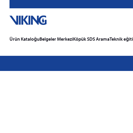
Ürün Kataloğu
Belgeler Merkezi
Köpük SDS Arama
Teknik eğit