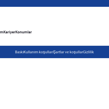
im
Kariyer
Konumlar
Baskı
Kullanım koşulları
Şartlar ve koşullar
Gizlilik