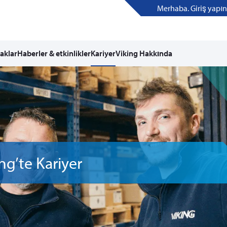
Merhaba. Giriş yapın
aklar
Haberler & etkinlikler
Kariyer
Viking Hakkında
ng’te Kariyer