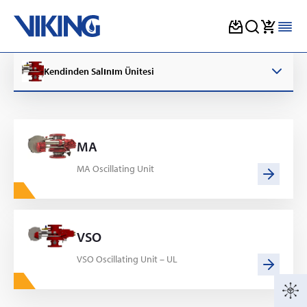
Skip
to
Kendinden Salınım Ünitesi
content
MA
MA Oscillating Unit
VSO
VSO Oscillating Unit – UL