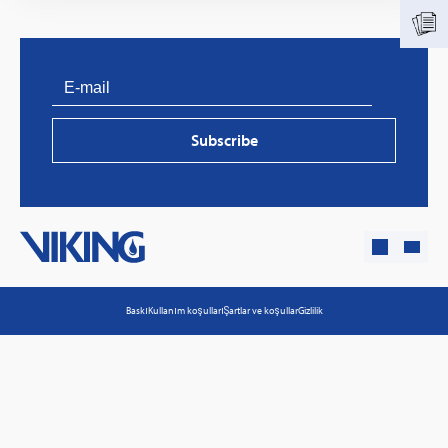
Subscribe
PVProtect: Innovative fire protection for roofs with
photovoltaic systems
Baskı
Kullanım koşulları
Şartlar ve koşullar
Gizlilik
Learn more