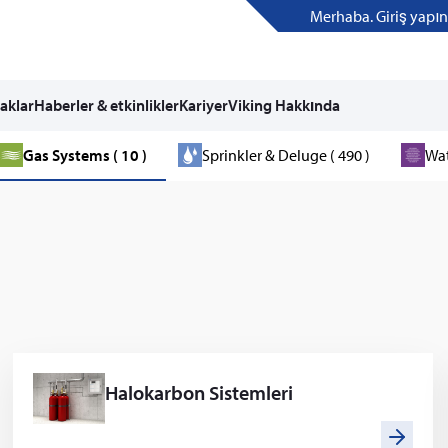
Merhaba. Giriş yapın
aklar
Haberler & etkinlikler
Kariyer
Viking Hakkında
Gas Systems ( 10 )
Sprinkler & Deluge ( 490 )
Wat
Halokarbon Sistemleri