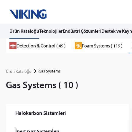
Ürün Kataloğu
Teknolojiler
Endüstri Çözümleri
Destek ve Kayn
Skip
Detection & Control ( 49 )
Foam Systems ( 119 )
to
content
Gas Systems
Ürün Kataloğu
Gas Systems ( 10 )
Halokarbon Sistemleri
İnert Gaz Sistemleri