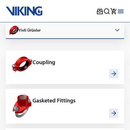
Skip
to
Yivli Ürünler
content
Coupling
Gasketed Fittings