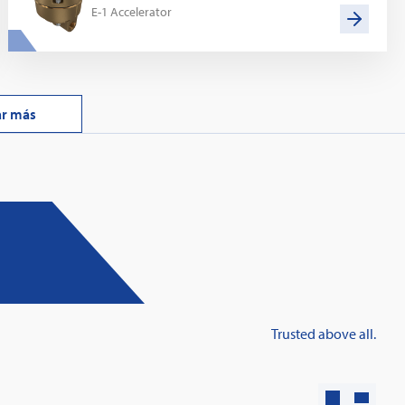
E-1 Accelerator
ar más
: Innovative fire protection for roofs with
taic systems
Trusted above all.
Learn more