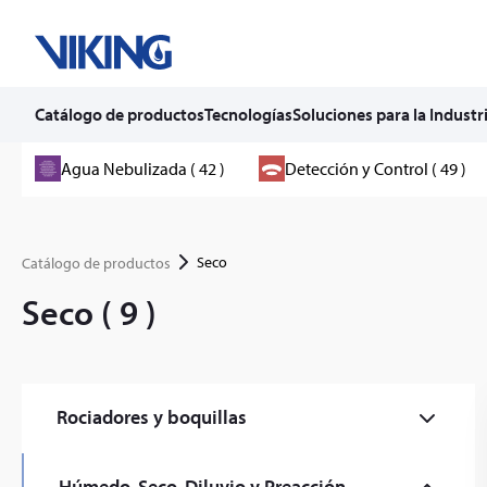
Catálogo de productos
Tecnologías
Soluciones para la Industr
Skip
Agua Nebulizada ( 42 )
Detección y Control ( 49 )
to
content
Seco
Catálogo de productos
Seco ( 9 )
Rociadores y boquillas
Comercial (59)
Húmedo, Seco, Diluvio y Preacción