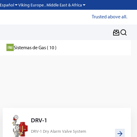
Viking Europe , Middle East & Africa
Español
Trusted above all.
Sistemas de Gas ( 10 )
DRV-1
DRV-1 Dry Alarm Valve System