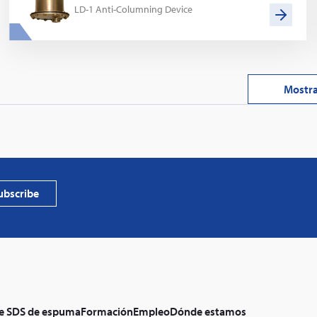
LD-1 Anti-Columning Device
Mostr
PVProtect
photovol
ubscribe
e SDS de espuma
Formación
Empleo
Dónde estamos