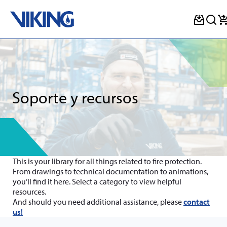
Skip
to
content
Soporte y recursos
This is your library for all things related to fire protection.
From drawings to technical documentation to animations,
you’ll find it here. Select a category to view helpful
resources.
And should you need additional assistance, please
contact
us!