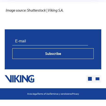
Image source: Shutterstock | Viking S.A.
Subscribe
PVProtect: Innovative fire protection for roofs with
Aviso legal
Terms of Use
Términos y condiciones
Privacy
photovoltaic systems