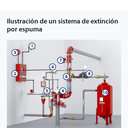
Ilustración de un sistema de extinción
por espuma
1
3
7
4
2
9
8
5
6
10