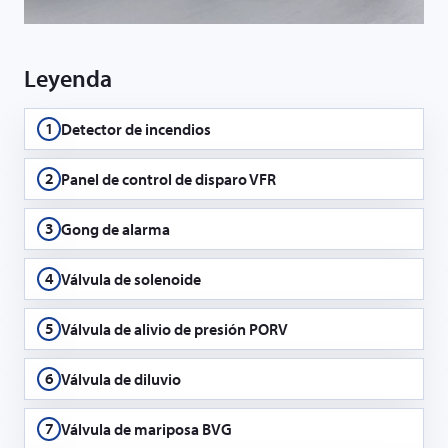
Leyenda
1
Detector de incendios
2
Panel de control de disparo VFR
3
Gong de alarma
4
Válvula de solenoide
5
Válvula de alivio de presión PORV
6
Válvula de diluvio
7
Válvula de mariposa BVG