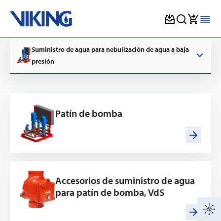
Skip
Suministro de agua para nebulización de agua a baja
to
content
presión
Patín de bomba
Accesorios de suministro de agua
para patín de bomba, VdS