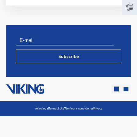
Subscribe
PVProtect: Innovative fire protection for roofs with
photovoltaic systems
Aviso legal
Terms of Use
Términos y condiciones
Privacy
Learn more