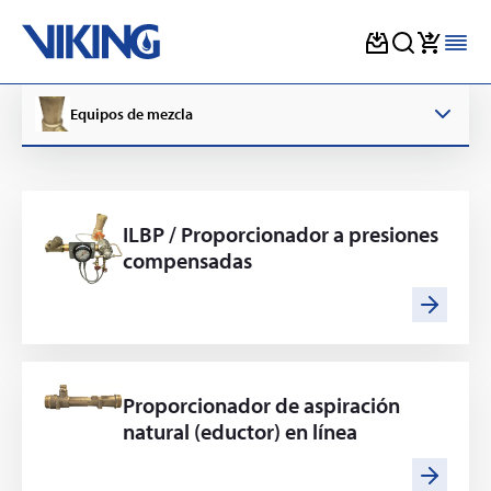
Skip
to
Equipos de mezcla
content
ILBP / Proporcionador a presiones
compensadas
Proporcionador de aspiración
natural (eductor) en línea