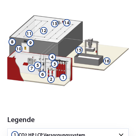
14
13
12
11
8
9
10
15
4
16
3
5
7
6
1
2
Legende
1
CO2 HP LCP Versorgungssystem