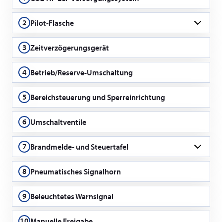
Zylinder für Betrieb und Reserve
2
Pilot-Flasche
für Betrieb und Reserve
3
Zeitverzögerungsgerät
4
Betrieb/Reserve-Umschaltung
5
Bereichsteuerung und Sperreinrichtung
6
Umschaltventile
7
Brandmelde- und Steuertafel
Clunid DCP-1
8
Pneumatisches Signalhorn
9
Beleuchtetes Warnsignal
10
Manuelle Freigabe