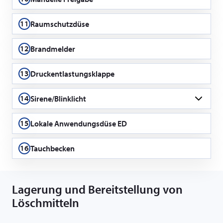
11
Raumschutzdüse
12
Brandmelder
13
Druckentlastungsklappe
14
Sirene/Blinklicht
Akustische und optische Benachrichtigungsvorrichtung
15
Lokale Anwendungsdüse ED
16
Tauchbecken
Lagerung und Bereitstellung von
Löschmitteln