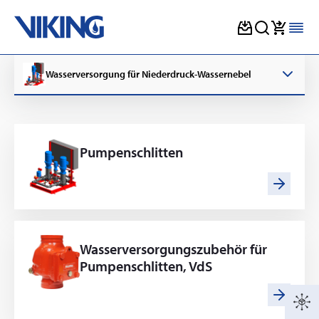
Skip
to
Wasserversorgung für Niederdruck-Wassernebel
content
Pumpenschlitten
Wasserversorgungszubehör für
Pumpenschlitten, VdS