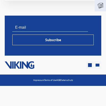
Subscribe
PVProtect: Innovative fire protection for roofs with
photovoltaic systems
Impressum
Terms of Use
AGB
Datenschutz
Learn more