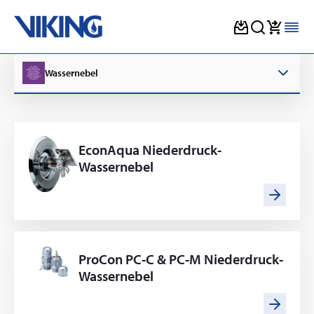
Skip
to
Wassernebel
content
EconAqua Niederdruck-
Wassernebel
ProCon PC-C & PC-M Niederdruck-
Wassernebel