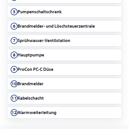
5
Pumpenschaltschrank
6
Brandmelder- und Löschsteuerzentrale
7
Sprühwasser-Ventilstation
8
Hauptpumpe
9
ProCon PC-C Düse
10
Brandmelder
11
Kabelschacht
12
Alarmweiterleitung