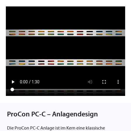
ProCon PC-C – Anlagendesign
Die ProCon PC-C Anlage ist im Kern eine klassische