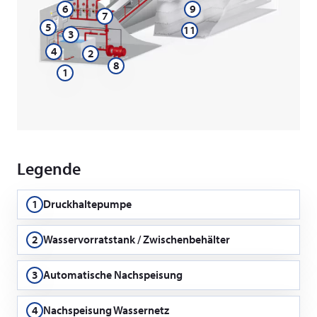
6
9
7
5
11
3
4
2
8
1
Legende
1
Druckhaltepumpe
2
Wasservorratstank / Zwischenbehälter
3
Automatische Nachspeisung
4
Nachspeisung Wassernetz