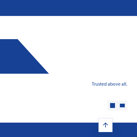
: Innovative fire protection for roofs with
taic systems
Trusted above all.
Learn more