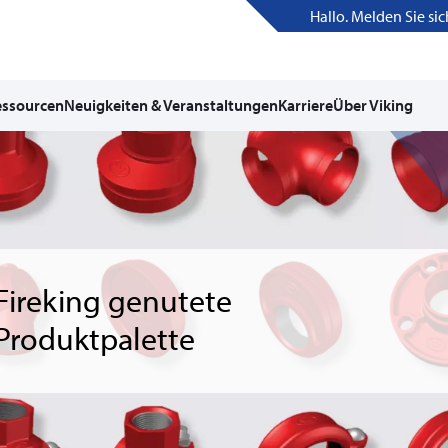
Hallo. Melden Sie sic
essourcen
Neuigkeiten & Veranstaltungen
Karriere
Über Viking
Fireking genutete
Produktpalette