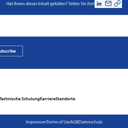
Hat Ihnen dieser Inhalt gefallen? Teilen Sie ihn!
PVProtect
photovol
ubscribe
Technische Schulung
Karriere
Standorte
Impressum
Terms of Use
AGB
Datenschutz