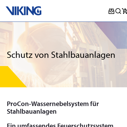
Skip
to
content
Schutz von Stahlbauanlagen
ProCon-Wassernebelsystem für
Stahlbauanlagen
Ein umfassendes Feuerschutzsystem