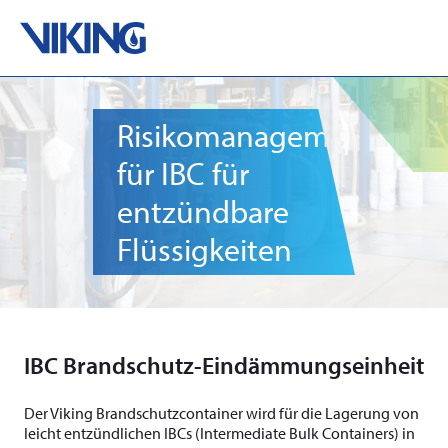
Skip
to
content
Risikomanagementlösu
für IBC für
entzündbare
Flüssigkeiten
IBC Brandschutz-Eindämmungseinheit
Der Viking Brandschutzcontainer wird für die Lagerung von
leicht entzündlichen IBCs (Intermediate Bulk Containers) in