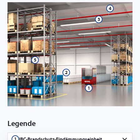
4
3
5
2
1
Legende
1
IBC-Brandschutz-Eindämmungseinheit