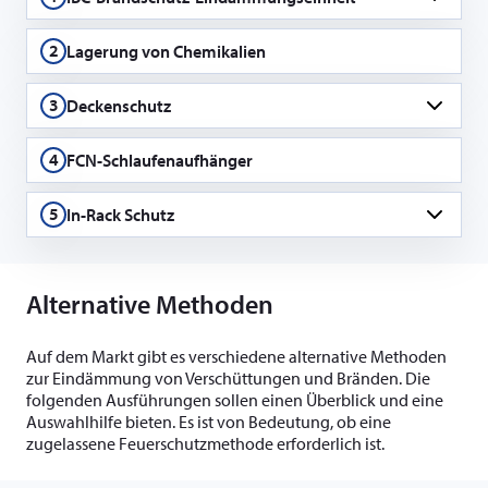
Modell BWCon 1.400 – mit einer Auffangwanne von 1.400
Litern, die im Brandfall 1.000 Liter aus dem IBC und weitere 400
2
Lagerung von Chemikalien
Liter aus dem Feuerlöschsystem aufnehmen kann.
3
Deckenschutz
Hängesprinkler VK2021 (Sprinklerserie XT-1)
4
FCN-Schlaufenaufhänger
5
In-Rack Schutz
Viking VK2021 Pendant, Teil der XT-1 Sprinklerserie von Viking,
hier installiert als In-Rack-Sprinkler mit Schutz.
Alternative Methoden
Auf dem Markt gibt es verschiedene alternative Methoden
zur Eindämmung von Verschüttungen und Bränden. Die
folgenden Ausführungen sollen einen Überblick und eine
Auswahlhilfe bieten. Es ist von Bedeutung, ob eine
zugelassene Feuerschutzmethode erforderlich ist.