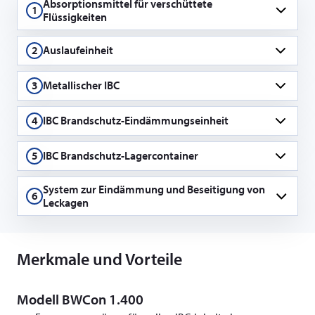
Absorptionsmittel für verschüttete
1
Flüssigkeiten
2
Auslaufeinheit
3
Metallischer IBC
4
IBC Brandschutz-Eindämmungseinheit
5
IBC Brandschutz-Lagercontainer
System zur Eindämmung und Beseitigung von
6
Leckagen
Merkmale und Vorteile
Modell BWCon 1.400