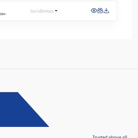
los idiomas
ción
: Innovative fire protection for roofs with
taic systems
Trusted above all.