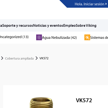
Hola. Iniciar sesión
ia
Soporte y recursos
Noticias y eventos
Empleo
Sobre Viking
ncategorized (13)
Agua Nebulizada (42)
Sistemas d
VK572
Cobertura ampliada
VK572