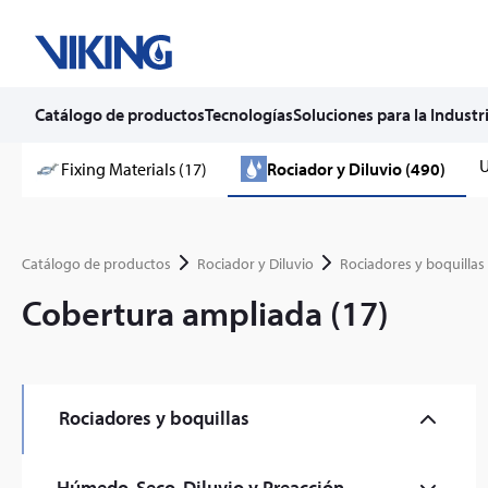
Catálogo de productos
Tecnologías
Soluciones para la Industr
Skip
U
Fixing Materials (17)
Rociador y Diluvio (490)
to
content
Catálogo de productos
Rociador y Diluvio
Rociadores y boquillas
Cobertura ampliada (17)
Rociadores y boquillas
Comercial (59)
Húmedo, Seco, Diluvio y Preacción