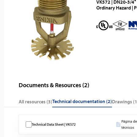
VK572 | DN20-3/4″ 
Ordinary Hazard | 
Documents & Resources (
2
)
technical documentation (2)
All resources (
3
)
drawings (1
Página de
Technical Data Sheet | VK572
técnicos