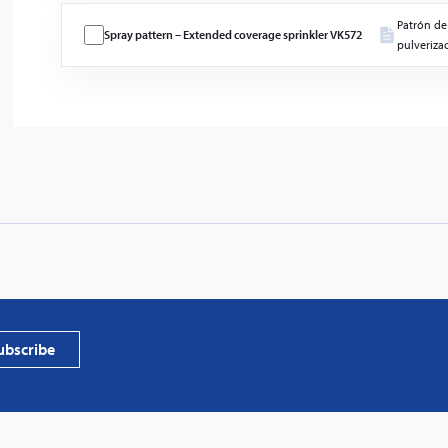
Patrón de
Spray pattern – Extended coverage sprinkler VK572
pulveriza
PVProtect
photovol
ubscribe