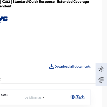
| K202 | Standard/Quick Response | Extended Coverage |
Pendent
Download all documents
)
 datos
los idiomas