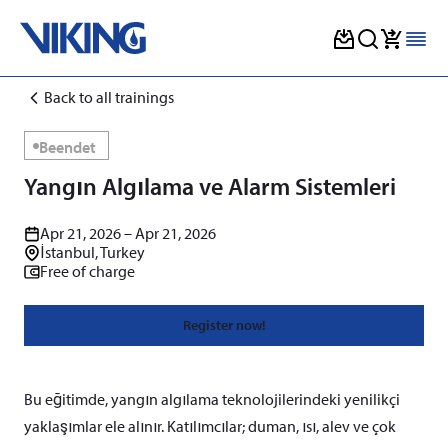
Skip
Back to all trainings
to
content
Beendet
Yangın Algılama ve Alarm Sistemleri
Apr 21, 2026 – Apr 21, 2026
İstanbul, Turkey
Free of charge
Register now!
Bu eğitimde, yangın algılama teknolojilerindeki yenilikçi
yaklaşımlar ele alınır. Katılımcılar; duman, ısı, alev ve çok