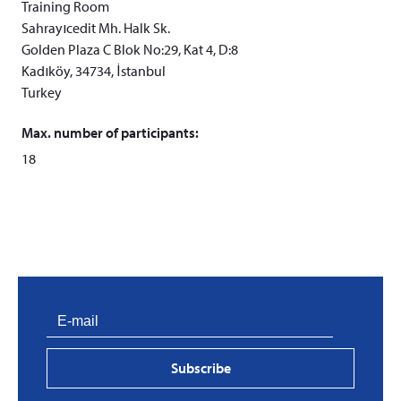
Training Room
Sahrayıcedit Mh. Halk Sk.
Golden Plaza C Blok No:29, Kat 4, D:8
Kadıköy, 34734, İstanbul
Turkey
Max. number of participants:
18
PVProtect: Innovative fire protection for roofs with
photovoltaic systems
Subscribe