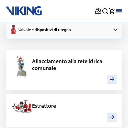
Skip
to
Valvole e dispositivi di ritegno
content
Allacciamento alla rete idrica
comunale
Estrattore