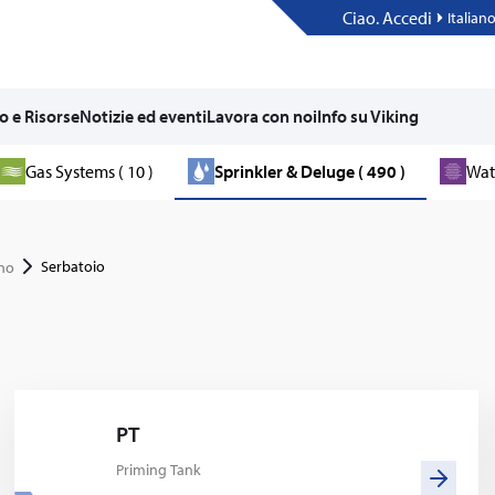
Ciao. Accedi
Italian
o e Risorse
Notizie ed eventi
Lavora con noi
Info su Viking
Gas Systems ( 10 )
Sprinkler & Deluge ( 490 )
Wate
Serbatoio
gno
PT
Priming Tank