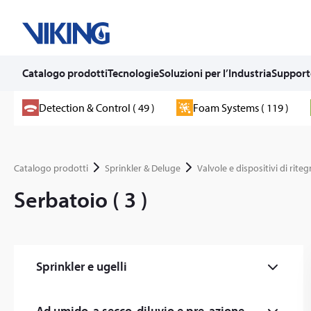
Catalogo prodotti
Tecnologie
Soluzioni per l’Industria
Support
Skip
Detection & Control ( 49 )
Foam Systems ( 119 )
to
content
Catalogo prodotti
Sprinkler & Deluge
Valvole e dispositivi di rite
Serbatoio ( 3 )
Sprinkler e ugelli
Commerciale (59)
Ad umido, a secco, diluvio e pre-azione