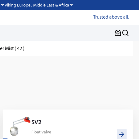
Viking Europe , Middle East & Africa
o
Trusted above all.
r Mist ( 42 )
SV2
Float valve