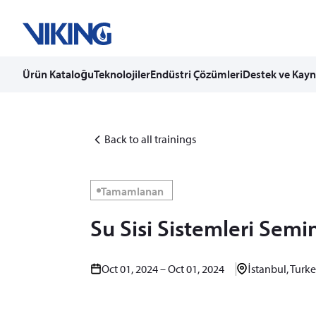
Ürün Kataloğu
Teknolojiler
Endüstri Çözümleri
Destek ve Kayn
Skip
to
content
Back to all trainings
Tamamlanan
Su Sisi Sistemleri Semi
Oct 01, 2024 – Oct 01, 2024
İstanbul, Turk