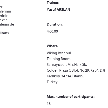
Trainer:
eri
Yusuf ARSLAN
mlerinin
erinin
ktir.
nlerini de
Duration:
4:00:00
lisans
Where
Viking Istanbul
Training Room
Sahrayıcedit Mh. Halk Sk.
Golden Plaza C Blok No:29, Kat 4, D:8
Kadıköy, 34734, İstanbul
Turkey
Max. number of participants:
18