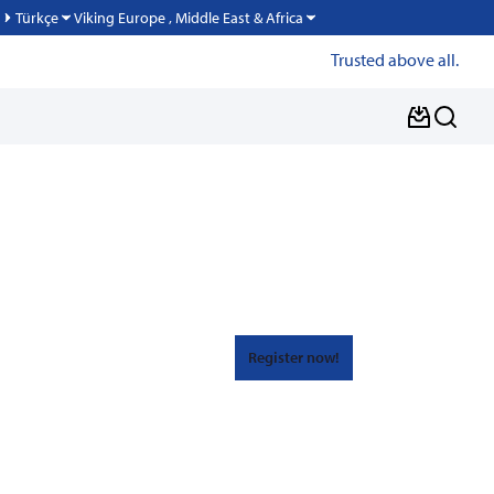
Viking Europe , Middle East & Africa
Türkçe
Trusted above all.
Register now!