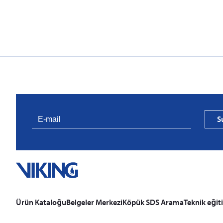
S
Ürün Kataloğu
Belgeler Merkezi
Köpük SDS Arama
Teknik eğit