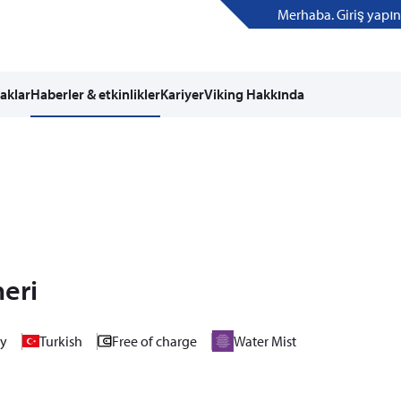
Merhaba. Giriş yapın
aklar
Haberler & etkinlikler
Kariyer
Viking Hakkında
neri
ey
Turkish
Free of charge
Water Mist