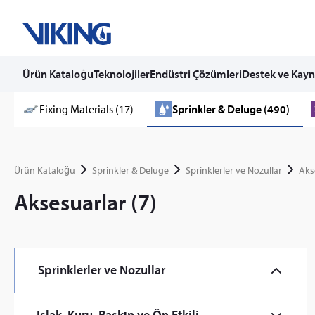
Ürün Kataloğu
Teknolojiler
Endüstri Çözümleri
Destek ve Kayn
Skip
Fixing Materials (17)
Sprinkler & Deluge (490)
to
content
Ürün Kataloğu
Sprinkler & Deluge
Sprinklerler ve Nozullar
Aks
Aksesuarlar (7)
Sprinklerler ve Nozullar
Ticari Tip (59)
Islak, Kuru, Baskın ve Ön Etkili