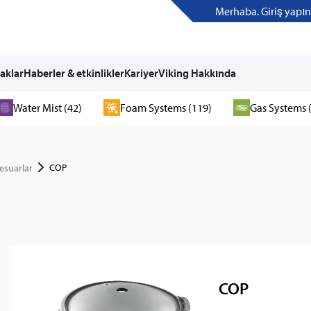
Merhaba. Giriş yapın
aklar
Haberler & etkinlikler
Kariyer
Viking Hakkında
Water Mist (42)
Foam Systems (119)
Gas Systems 
COP
esuarlar
COP