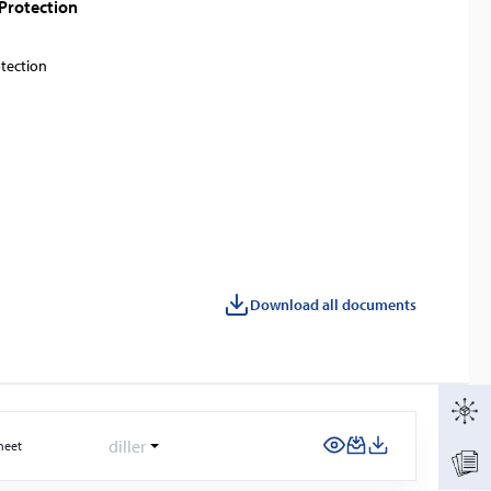
 Protection
otection
Download all documents
diller
heet