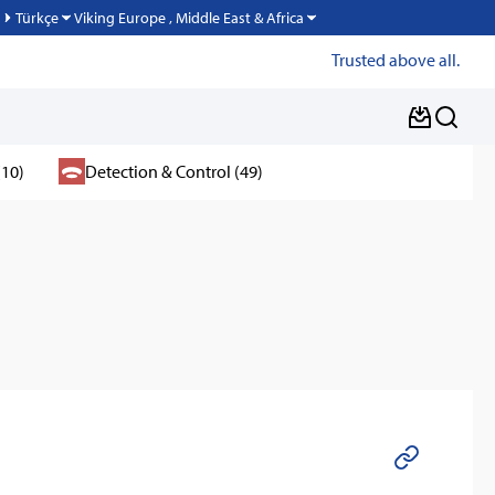
Viking Europe , Middle East & Africa
Türkçe
Trusted above all.
(10)
Detection & Control (49)