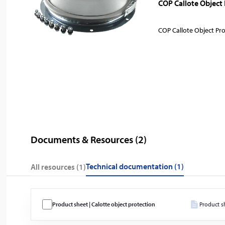
COP Callote Object
COP Callote Object Pr
Documents & Resources (
2
)
technical documentation (1)
All resources (
1
)
Product sheet | Calotte object protection
Product s