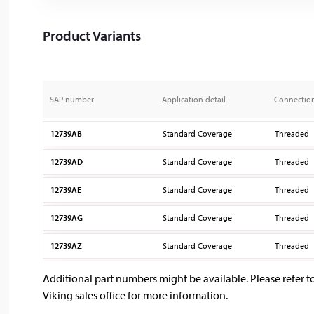
Product Variants
SAP number
Application detail
Connectio
12739AB
Standard Coverage
Threaded
12739AD
Standard Coverage
Threaded
12739AE
Standard Coverage
Threaded
12739AG
Standard Coverage
Threaded
12739AZ
Standard Coverage
Threaded
Additional part numbers might be available. Please refer t
Viking sales office for more information.