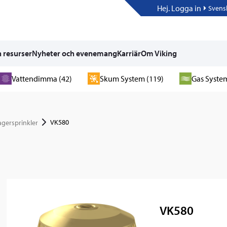
Hej. Logga in
Svens
 resurser
Nyheter och evenemang
Karriär
Om Viking
Vattendimma (42)
Skum System (119)
Gas System
VK580
agersprinkler
VK580