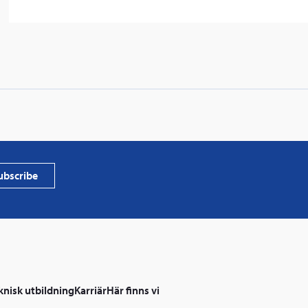
PVProtect
photovol
ubscribe
knisk utbildning
Karriär
Här finns vi