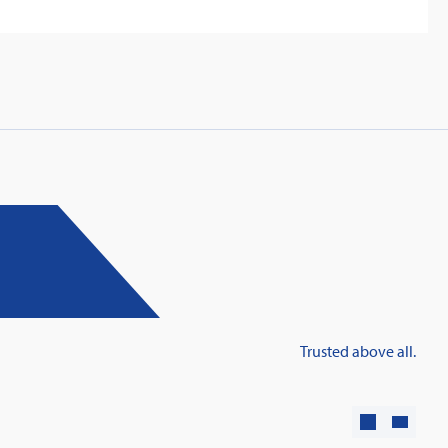
: Innovative fire protection for roofs with
taic systems
Trusted above all.
Learn more