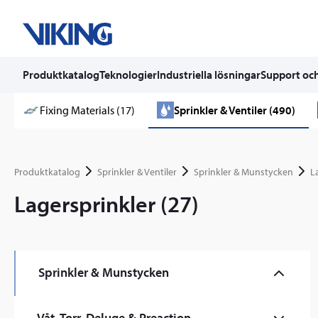
Produktkatalog
Teknologier
Industriella lösningar
Support och
Skip
Fixing Materials (17)
Sprinkler & Ventiler (490)
to
content
Produktkatalog
Sprinkler & Ventiler
Sprinkler & Munstycken
L
Lagersprinkler (27)
Sprinkler & Munstycken
Kommersiella Sprinkler (59)
Våt, Torr, Deluge & Preaction