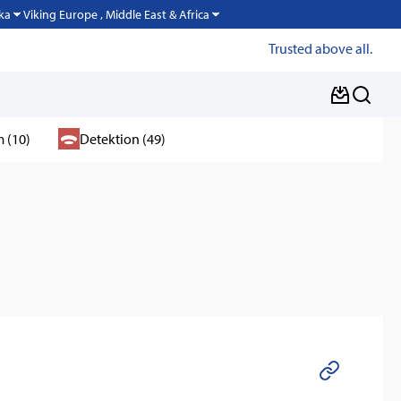
Viking Europe , Middle East & Africa
ka
Trusted above all.
 (10)
Detektion (49)