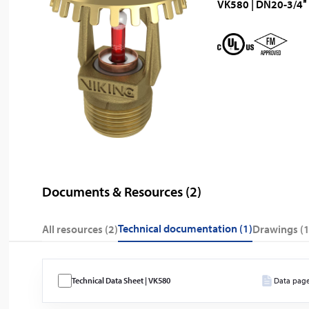
VK580 | DN20-3/4″ 
Documents & Resources (
2
)
technical documentation (1)
All resources (
2
)
drawings (1
Technical Data Sheet | VK580
Data pag