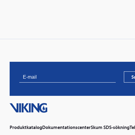
S
Produktkatalog
Dokumentationscenter
Skum SDS-sökning
Te