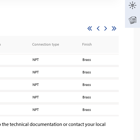
n
Connection type
Finish
K fa
NPT
Brass
240
NPT
Brass
240
NPT
Brass
240
NPT
Brass
240
NPT
Brass
240
o the technical documentation or contact your local