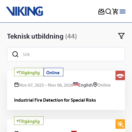
Skip
to
Teknisk utbildning
(44)
content
Tillgänglig
Online
Nov 07, 2025 – Nov 06, 2026
English
Online
Industrial Fire Detection for Special Risks
Tillgänglig