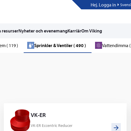
Hej. Logga in
Svens
 resurser
Nyheter och evenemang
Karriär
Om Viking
m ( 119 )
Sprinkler & Ventiler ( 490 )
Vattendimma ( 
VK-ER
VK-ER Eccentric Reducer