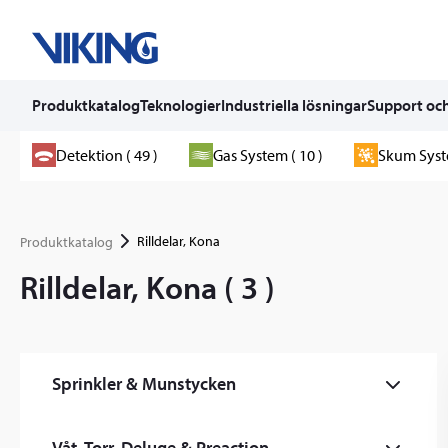
Produktkatalog
Teknologier
Industriella lösningar
Support och
Skip
Detektion ( 49 )
Gas System ( 10 )
Skum Syste
to
content
Rilldelar, Kona
Produktkatalog
Rilldelar, Kona ( 3 )
Sprinkler & Munstycken
Kommersiella Sprinkler (59)
Våt, Torr, Deluge & Preaction