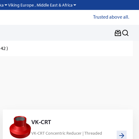
Viking Europe , Middle East & Africa
ka
Trusted above all.
42 )
VK-CRT
VK-CRT Concentric Reducer | Threaded