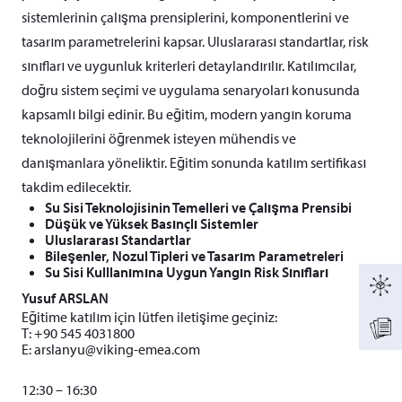
sistemlerinin çalışma prensiplerini, komponentlerini ve
tasarım parametrelerini kapsar. Uluslararası standartlar, risk
sınıfları ve uygunluk kriterleri detaylandırılır. Katılımcılar,
doğru sistem seçimi ve uygulama senaryoları konusunda
kapsamlı bilgi edinir. Bu eğitim, modern yangın koruma
teknolojilerini öğrenmek isteyen mühendis ve
danışmanlara yöneliktir. Eğitim sonunda katılım sertifikası
takdim edilecektir.
Su Sisi Teknolojisinin Temelleri ve Çalışma Prensibi
Düşük ve Yüksek Basınçlı Sistemler
Uluslararası Standartlar
Bileşenler, Nozul Tipleri ve Tasarım Parametreleri
Su Sisi Kulllanımına Uygun Yangın Risk Sınıfları
Yusuf ARSLAN
Eğitime katılım için lütfen iletişime geçiniz:
T: +90 545 4031800
E:
arslanyu@viking-emea.com
12:30 – 16:30