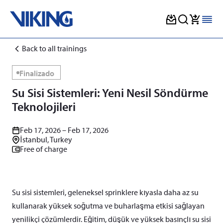
Skip
Back to all trainings
to
content
Finalizado
Su Sisi Sistemleri: Yeni Nesil Söndürme
Teknolojileri
Feb 17, 2026 – Feb 17, 2026
İstanbul, Turkey
Free of charge
Su sisi sistemleri, geleneksel sprinklere kıyasla daha az su
kullanarak yüksek soğutma ve buharlaşma etkisi sağlayan
yenilikçi çözümlerdir. Eğitim, düşük ve yüksek basınçlı su sisi