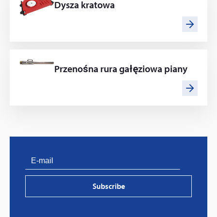
Dysza kratowa
Przenośna rura gałęziowa piany
PVProtect: Innovative fire protection for roofs with
photovoltaic systems
Subscribe