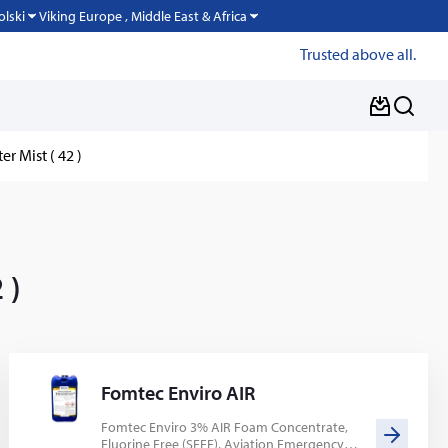
Viking Europe , Middle East & Africa
olski
Trusted above all.
er Mist ( 42 )
 )
Fomtec Enviro AIR
Fomtec Enviro 3% AIR Foam Concentrate,
Fluorine Free (SFFF), Aviation Emergency