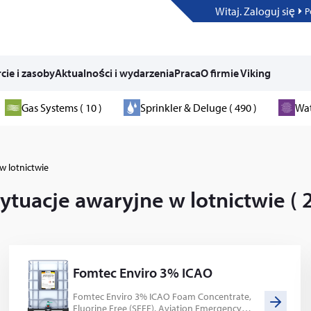
Witaj. Zaloguj się
P
cie i zasoby
Aktualności i wydarzenia
Praca
O firmie Viking
Gas Systems ( 10 )
Sprinkler & Deluge ( 490 )
Wat
w lotnictwie
sytuacje awaryjne w lotnictwie ( 2
Fomtec Enviro 3% ICAO
Fomtec Enviro 3% ICAO Foam Concentrate,
Fluorine Free (SFFF), Aviation Emergency