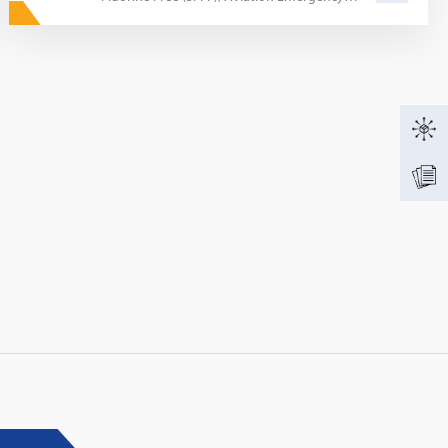
Response
: Innovative fire protection for roofs with