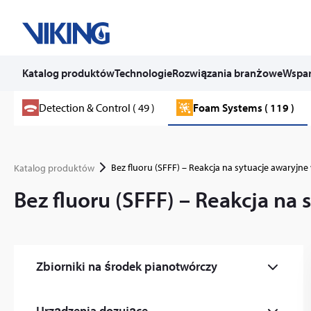
Katalog produktów
Technologie
Rozwiązania branżowe
Wspar
Skip
Detection & Control ( 49 )
Foam Systems ( 119 )
to
content
Bez fluoru (SFFF) – Reakcja na sytuacje awaryjne 
Katalog produktów
Bez fluoru (SFFF) – Reakcja na 
Zbiorniki na środek pianotwórczy
Zbiornik magazynowania piany atmosferycznej
Urządzenia dozujące