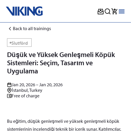
Skip
Back to all trainings
to
content
Slutförd
Düşük ve Yüksek Genleşmeli Köpük
Sistemleri: Seçim, Tasarım ve
Uygulama
Jan 20, 2026 – Jan 20, 2026
İstanbul, Turkey
Free of charge
Bu eğitim, düşük genleşmeli ve yüksek genleşmeli köpük
sistemlerinin incelendiği teknik bir içerik sunar. Katılımcılar,