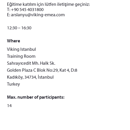
Eğitime katılım için lütfen iletişime geçiniz:
T: +90 545 4031800
E:
arslanyu@viking-emea.com
12:30 – 16:30
Where
Viking Istanbul
Training Room
Sahrayıcedit Mh. Halk Sk.
Golden Plaza C Blok No:29, Kat 4, D:8
Kadıköy, 34734, İstanbul
Turkey
Max. number of participants:
14