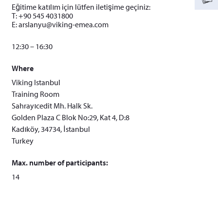
Eğitime katılım için lütfen iletişime geçiniz:
T: +90 545 4031800
E:
arslanyu@viking-emea.com
12:30 – 16:30
Where
Viking Istanbul
Training Room
Sahrayıcedit Mh. Halk Sk.
Golden Plaza C Blok No:29, Kat 4, D:8
Kadıköy, 34734, İstanbul
Turkey
Max. number of participants:
14