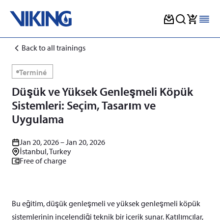
Skip
Back to all trainings
to
content
Terminé
Düşük ve Yüksek Genleşmeli Köpük
Sistemleri: Seçim, Tasarım ve
Uygulama
Jan 20, 2026 – Jan 20, 2026
İstanbul, Turkey
Free of charge
Bu eğitim, düşük genleşmeli ve yüksek genleşmeli köpük
sistemlerinin incelendiği teknik bir içerik sunar. Katılımcılar,