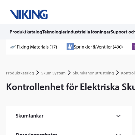
Produktkatalog
Teknologier
Industriella lösningar
Support och
Skip
Fixing Materials (17)
Sprinkler & Ventiler (490)
to
content
Produktkatalog
Skum System
Skumkanonutrustning
Kontrol
Kontrollenhet för Elektriska S
Skumtankar
Atmosfärisk skumlagringstank (1)
Doseringsenheter