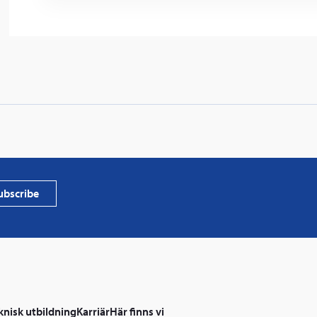
ubscribe
knisk utbildning
Karriär
Här finns vi