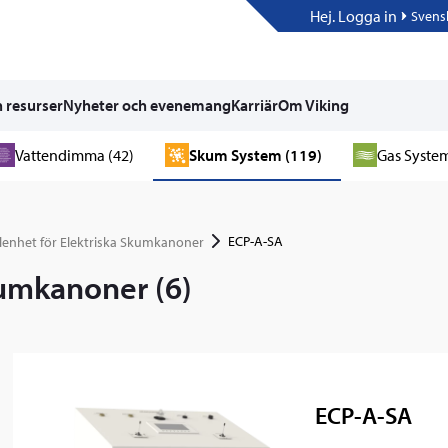
Hej. Logga in
Svens
 resurser
Nyheter och evenemang
Karriär
Om Viking
Vattendimma (42)
Skum System (119)
Gas System
ECP-A-SA
lenhet för Elektriska Skumkanoner
kumkanoner (6)
ECP-A-SA