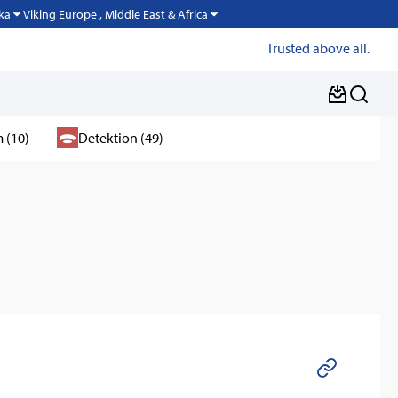
Viking Europe , Middle East & Africa
ka
Trusted above all.
 (10)
Detektion (49)