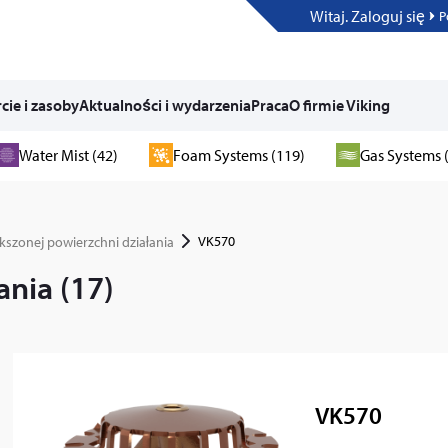
Witaj. Zaloguj się
P
cie i zasoby
Aktualności i wydarzenia
Praca
O firmie Viking
Water Mist (42)
Foam Systems (119)
Gas Systems 
VK570
kszonej powierzchni działania
nia (17)
VK570