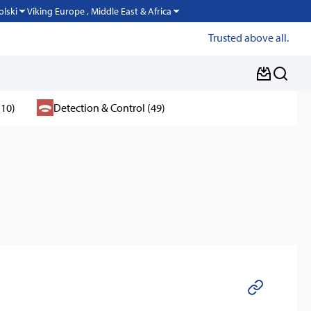
Viking Europe , Middle East & Africa
olski
Trusted above all.
(10)
Detection & Control (49)