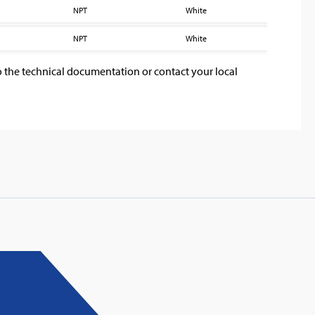
NPT
White
200
NPT
White
200
o the technical documentation or contact your local
: Innovative fire protection for roofs with
taic systems