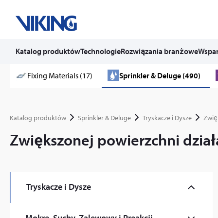
Katalog produktów
Technologie
Rozwiązania branżowe
Wspar
Skip
Fixing Materials (17)
Sprinkler & Deluge (490)
to
content
Katalog produktów
Sprinkler & Deluge
Tryskacze i Dysze
Zwię
Zwiększonej powierzchni działa
Tryskacze i Dysze
Komercyjny (59)
Mokre, Suchy, Zalewowy i Preakcji