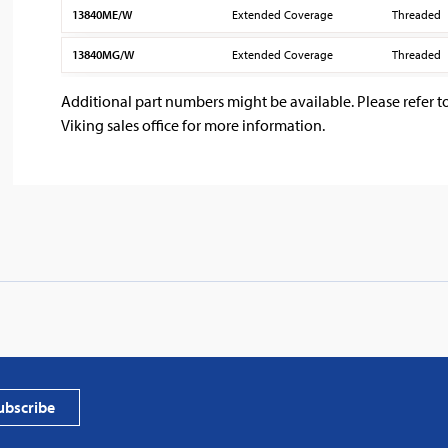
13840ME/W
Extended Coverage
Threaded
13840MG/W
Extended Coverage
Threaded
Additional part numbers might be available. Please refer t
Viking sales office for more information.
PVProtect
photovol
ubscribe