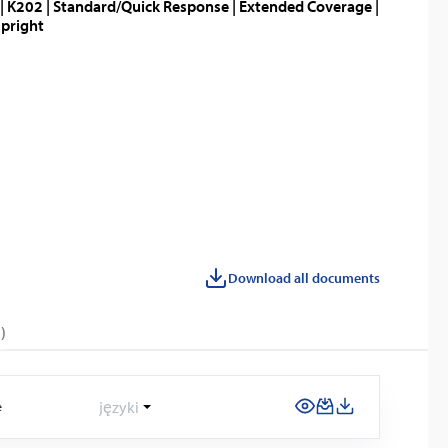
| K202 | Standard/Quick Response | Extended Coverage |
Upright
Download all documents
)
języki
e