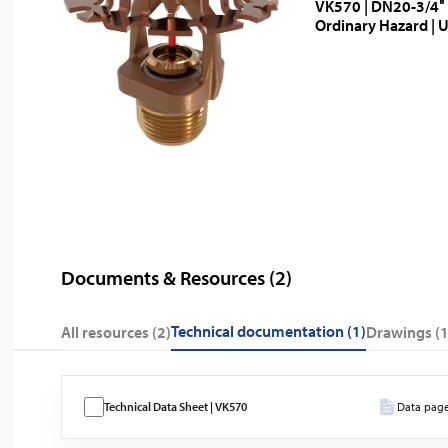
VK570 | DN20-3/4″ 
Ordinary Hazard | 
Documents & Resources (
2
)
technical documentation (1)
All resources (
2
)
drawings (1
Technical Data Sheet | VK570
Data pag