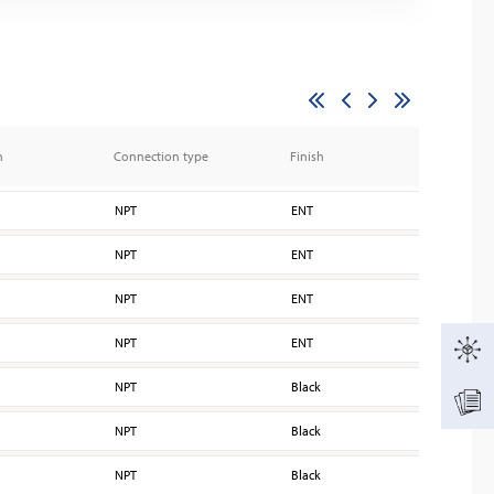
n
Connection type
Finish
K fa
NPT
ENT
200
NPT
ENT
200
NPT
ENT
200
NPT
ENT
200
NPT
Black
200
NPT
Black
200
NPT
Black
200