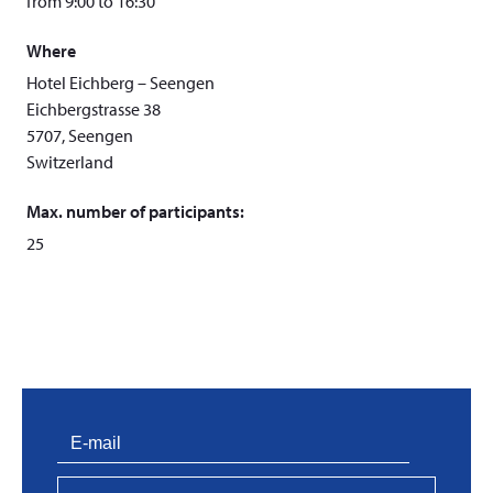
from 9:00 to 16:30
Where
Hotel Eichberg – Seengen
Eichbergstrasse 38
5707, Seengen
Switzerland
Max. number of participants:
25
PVProtect: Innovative fire protection for roofs with