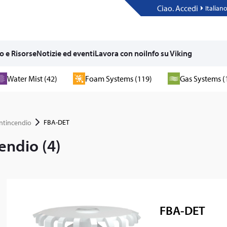
Ciao. Accedi
Italian
o e Risorse
Notizie ed eventi
Lavora con noi
Info su Viking
Water Mist (42)
Foam Systems (119)
Gas Systems (
FBA-DET
antincendio
endio (4)
FBA-DET