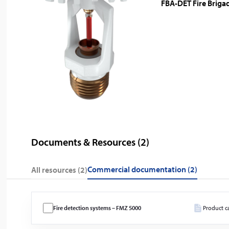
FBA-DET Fire Briga
Documents & Resources (
2
)
commercial documentation (2)
All resources (
2
)
Fire detection systems – FMZ 5000
Product c