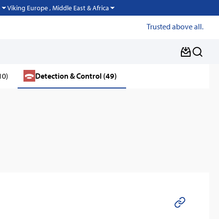
Viking Europe , Middle East & Africa
o
Trusted above all.
10)
Detection & Control (49)