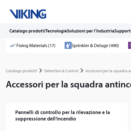
Catalogo prodotti
Tecnologie
Soluzioni per l’Industria
Support
Skip
Fixing Materials (17)
Sprinkler & Deluge (490)
to
content
Catalogo prodotti
Detection & Control
Accessori per la squadra 
Accessori per la squadra antinc
Pannelli di controllo per la rilevazione e la
soppressione dell’incendio