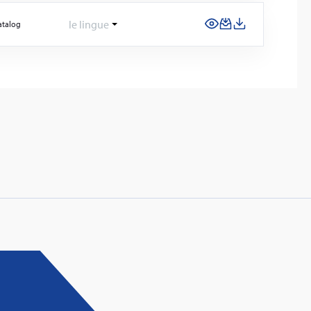
le lingue
atalog
: Innovative fire protection for roofs with
taic systems