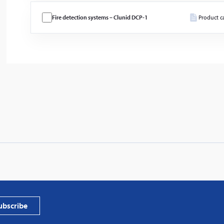
Fire detection systems – Clunid DCP-1
Product c
PVProtect
photovol
ubscribe