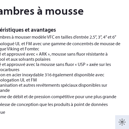
ambres à mousse
éristiques et avantages
bres à mousser modèle VFC en tailles d’entrée 2.5”, 3”, 4” et 6”
logué UL et FM avec une gamme de concentrés de mousse de
ue Viking et Fomtec
é et approuvé avec « ARK », mousse sans fluor résistante à
cool et aux solvants polaires
é et approuvé avec la mousse sans fluor « USP » axée sur les
ocarbures
ion en acier inoxydable 316 également disponible avec
ologation UL et FM
anisation et autres revêtements spéciaux disponibles sur
ande
e de débit et de pression compétitive pour une plus grande
lesse de conception que les produits à point de données
que