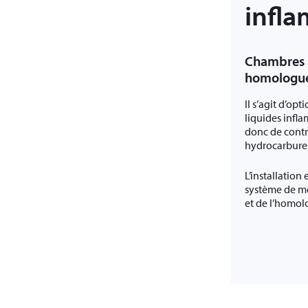
infl
Chambres à
homologué
Il s’agit d’op
liquides infl
donc de contr
hydrocarbures 
L’installation
système de mo
et de l’homol