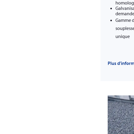
homologa
Galvanisa
demand
Gamme de
souplesse
unique
Plus d’infor