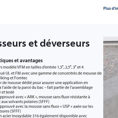
Plus d’
seurs et déverseurs
tiques et avantages
 modèle VFM en tailles d’entrée 1,5″, 2,5″, 3″ et 4
é UL et FM avec une gamme de concentrés de mousse de
iking et Fomtec
r de mousse dédié pour assurer une application en
 l’aide de la paroi du bac – fait partie de l’assemblage
et testé
approuvé avec « ARK », mousse sans fluor résistante à
et aux solvants polaires (SFFF)
approuvé avec la mousse sans fluor « USP » axée sur les
bures (SFFF)
n acier inoxydable 316 également disponible avec