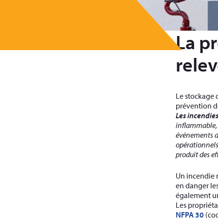
La pr
relev
Le stockage d
prévention de
Les incendie
inflammable, 
événements dé
opérationnels
produit des ef
Un incendie 
en danger les
également un
Les propriéta
NFPA 30
(cod