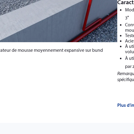
Caract
Modè
3″
Conv
mous
Test
Acie
À ut
ateur de mousse moyennement expansive sur bund
volu
À ut
par 
Remarque
spécifiq
Plus d’