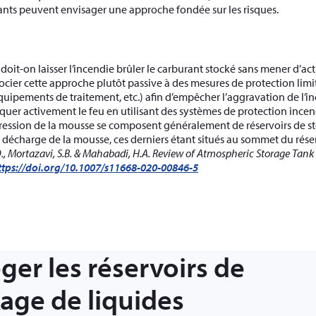
tants peuvent envisager une approche fondée sur les risques.
doit-on laisser l’incendie brûler le carburant stocké sans mener d’act
ocier cette approche plutôt passive à des mesures de protection limit
équipements de traitement, etc.) afin d’empêcher l’aggravation de l’inc
quer activement le feu en utilisant des systèmes de protection incend
pression de la mousse se composent généralement de réservoirs de s
e décharge de la mousse, ces derniers étant situés au sommet du rése
, Mortazavi, S.B. & Mahabadi, H.A. Review of Atmospheric Storage Tank Fi
ttps://doi.org/10.1007/s11668-020-00846-5
ger les réservoirs de
age de liquides