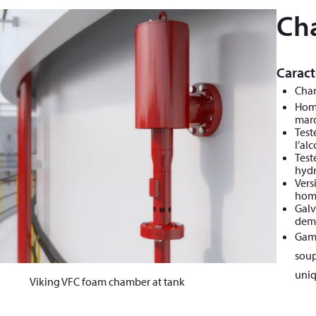
Ch
Caract
Cham
Homo
marq
Test
l’al
Test
hydr
Vers
hom
Galv
dem
Gamm
soup
uni
Viking VFC foam chamber at tank