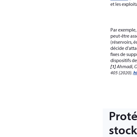
et les exploi
Par exemple, 
peut-être ass
(réservoirs, 
décide d’atta
fixes de sup
dispositifs d
[1]
Ahmadi, O.
405 (2020).
h
Proté
stock