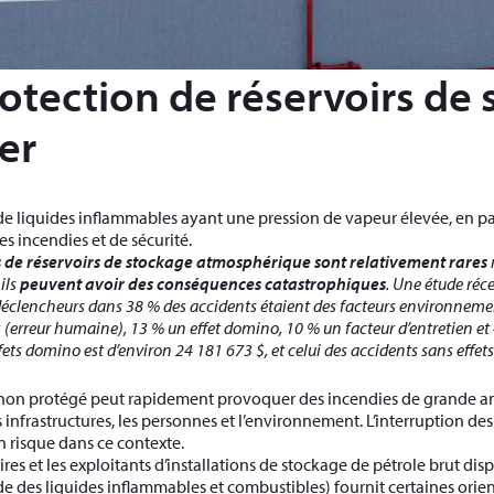
otection de réservoirs de 
er
e liquides inflammables ayant une pression de vapeur élevée, en par
s incendies et de sécurité.
s de réservoirs de stockage atmosphérique sont relativement rares
ils
peuvent avoir des conséquences catastrophiques
. Une étude réce
clencheurs dans 38 % des accidents étaient des facteurs environnementa
 (erreur humaine), 13 % un effet domino, 10 % un facteur d’entretien et 
fets domino est d’environ 24 181 673 $, et celui des accidents sans effe
non protégé peut rapidement provoquer des incendies de grande amp
 infrastructures, les personnes et l’environnement. L’interruption des 
 risque dans ce contexte.
ires et les exploitants d’installations de stockage de pétrole brut di
e des liquides inflammables et combustibles) fournit certaines orient