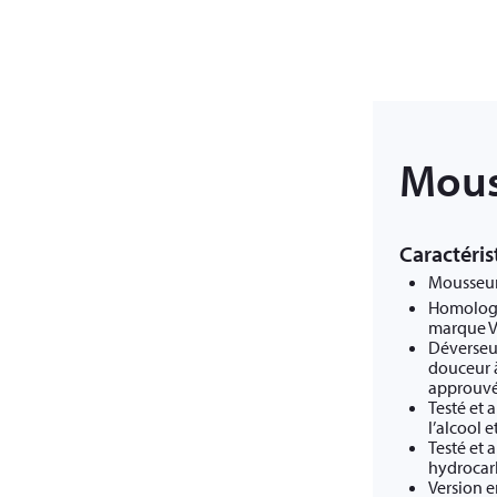
Mous
Caractéris
Mousseurs
Homologu
marque V
Déverseu
douceur à
approuvé 
Testé et 
l’alcool 
Testé et 
hydrocar
Version e