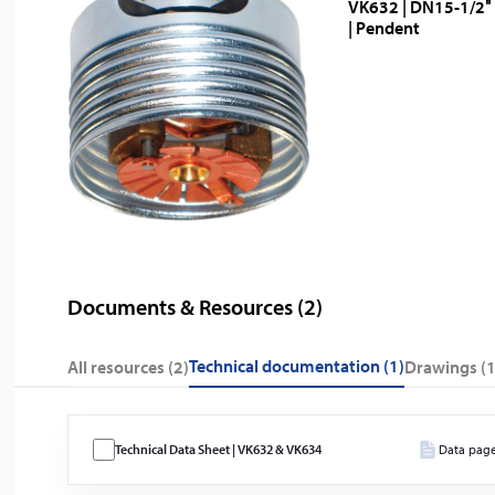
VK632 | DN15-1/2″ 
| Pendent
Documents & Resources (
2
)
technical documentation (1)
All resources (
2
)
drawings (1
Technical Data Sheet | VK632 & VK634
Data pag