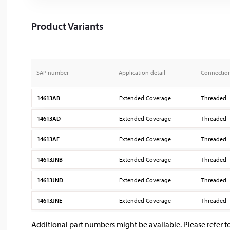
Product Variants
SAP number
Application detail
Connectio
14613AB
Extended Coverage
Threaded
14613AD
Extended Coverage
Threaded
14613AE
Extended Coverage
Threaded
14613JNB
Extended Coverage
Threaded
14613JND
Extended Coverage
Threaded
14613JNE
Extended Coverage
Threaded
Additional part numbers might be available. Please refer t