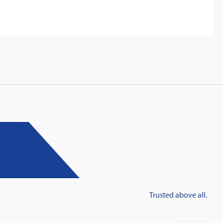
: Innovative fire protection for roofs with
taic systems
Trusted above all.
Learn more