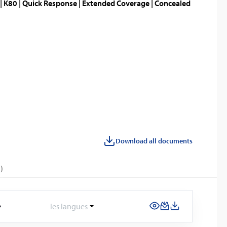
| K80 | Quick Response | Extended Coverage | Concealed
Download all documents
)
les langues
e