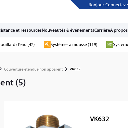
Bonjour. Connectez-
istance et ressources
Nouveautés & événements
Carrière
A propos
rouillard d’eau (42)
Systèmes à mousse (119)
Système
VK632
Couverture étendue non apparent
ent (5)
VK632