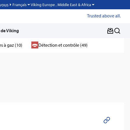
vous
Viking Europe , Middle East & Africa
Français
Trusted above all.
 de Viking
s à gaz (10)
Détection et contrôle (49)