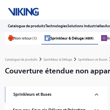
Catalogue de produits
Technologies
Solutions Industrielles
Ass
Skip
Non retour (1)
Sprinkleur & Déluge (489)
B
to
content
Catalogue de produits
Sprinkleur & Déluge
Sprinkleurs et Buses
Couverture étendue non appar
Sprinkleurs et Buses
Commercial (59)
Sous eau, Sous air, Déluge et Préaction