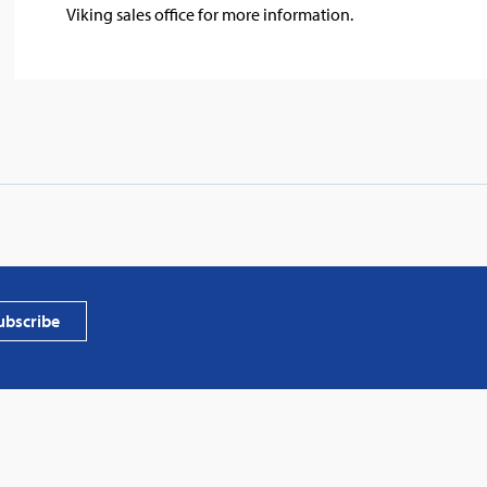
Viking sales office for more information.
PVProtect
photovol
ubscribe