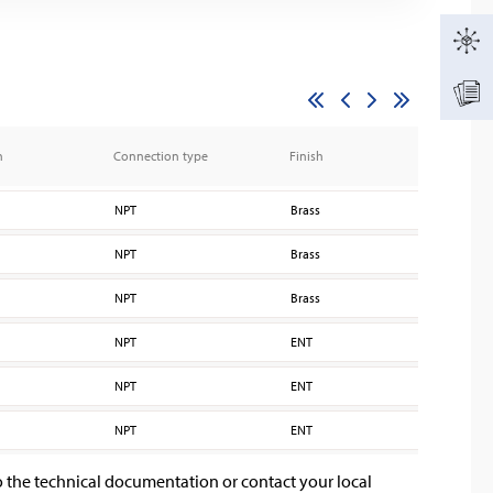
n
Connection type
Finish
K fa
NPT
Brass
80
NPT
Brass
80
NPT
Brass
80
NPT
ENT
80
NPT
ENT
80
NPT
ENT
80
o the technical documentation or contact your local