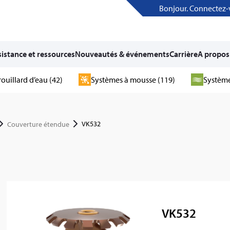
Bonjour. Connectez-
istance et ressources
Nouveautés & événements
Carrière
A propos
rouillard d’eau (42)
Systèmes à mousse (119)
Système
VK532
Couverture étendue
VK532