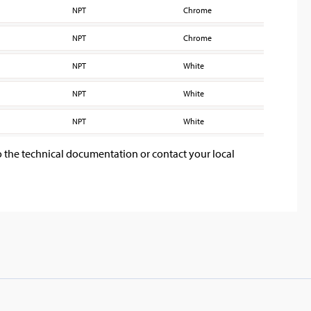
NPT
Chrome
160
NPT
Chrome
160
NPT
White
160
NPT
White
160
NPT
White
160
o the technical documentation or contact your local