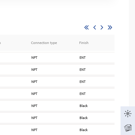
n
Connection type
Finish
K fa
NPT
ENT
160
NPT
ENT
160
NPT
ENT
160
NPT
ENT
160
NPT
Black
160
NPT
Black
160
NPT
Black
160