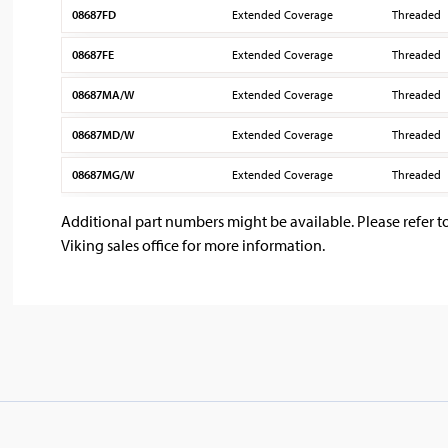
08687FD
Extended Coverage
Threaded
08687FE
Extended Coverage
Threaded
08687MA/W
Extended Coverage
Threaded
08687MD/W
Extended Coverage
Threaded
08687MG/W
Extended Coverage
Threaded
Additional part numbers might be available. Please refer t
Viking sales office for more information.