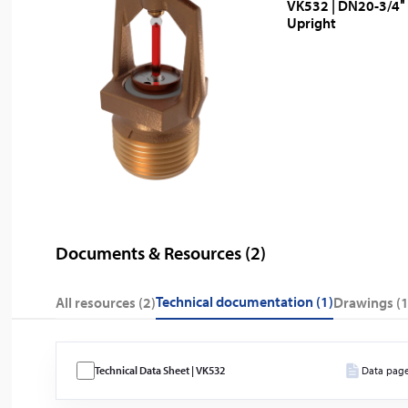
VK532 | DN20-3/4″ 
Upright
Documents & Resources (
2
)
technical documentation (1)
All resources (
2
)
drawings (1
Technical Data Sheet | VK532
Data pag