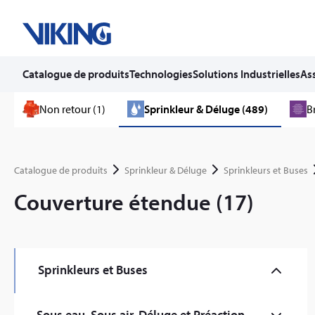
Catalogue de produits
Technologies
Solutions Industrielles
Ass
Skip
Non retour (1)
Sprinkleur & Déluge (489)
B
to
content
Catalogue de produits
Sprinkleur & Déluge
Sprinkleurs et Buses
Couverture étendue (17)
Sprinkleurs et Buses
Commercial (59)
Sous eau, Sous air, Déluge et Préaction