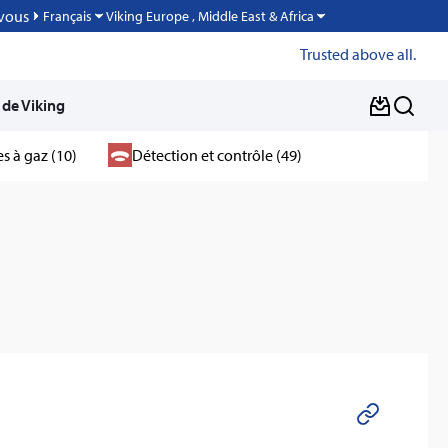
vous
Viking Europe , Middle East & Africa
Français
Trusted above all.
 de Viking
s à gaz (10)
Détection et contrôle (49)