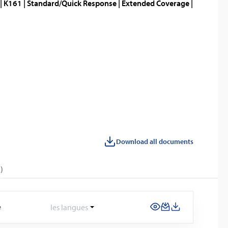
| K161 | Standard/Quick Response | Extended Coverage |
Download all documents
)
les langues
e