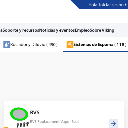
Hola. Iniciar sesión
ia
Soporte y recursos
Noticias y eventos
Empleo
Sobre Viking
Rociador y Diluvio ( 490 )
Sistemas de Espuma ( 119 )
RVS
RVS Replacement Vapor Seal