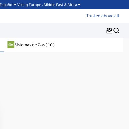
Viking Europe , Middle East & Africa
Español
Trusted above all.
Sistemas de Gas ( 10 )